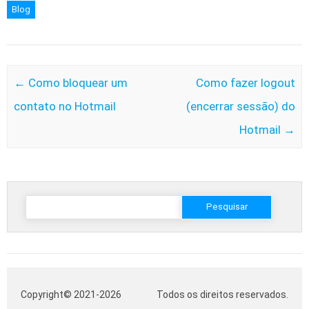
Blog
Post navigation
←
Como bloquear um
Como fazer logout
contato no Hotmail
(encerrar sessão) do
Hotmail
→
Pesquisar
por:
Copyright© 2021-2026
Todos os direitos reservados.