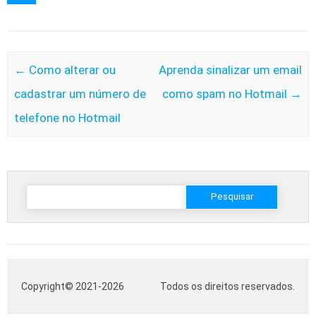
Post navigation
←
Como alterar ou
Aprenda sinalizar um email
cadastrar um número de
como spam no Hotmail
→
telefone no Hotmail
Pesquisar
por:
Copyright© 2021-2026
Todos os direitos reservados.