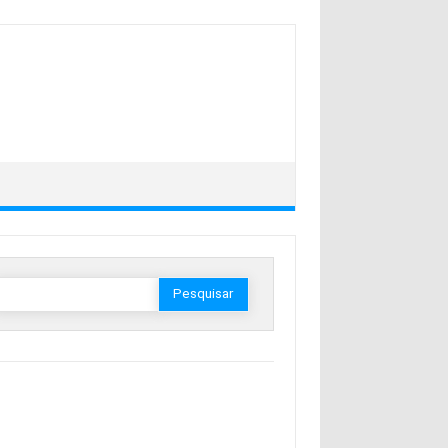
esquisar
or: